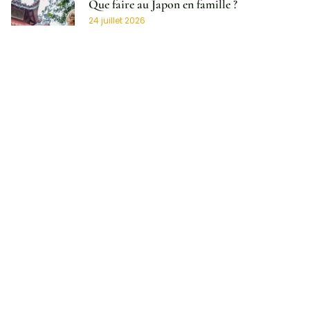
Que faire au Japon en famille ?
24 juillet 2026
Où trouver de la fraîcheur en août ?
Escapades en altitude, gorges préservées et
côtes ventées pour échapper à la canicule !
23 juillet 2026
Vos droits en cas de vol annulé ou retardé :
ce que la réglementation prévoit
30 juin 2026
Mobil-home à vendre : liberté et confort
réunis
26 juin 2026